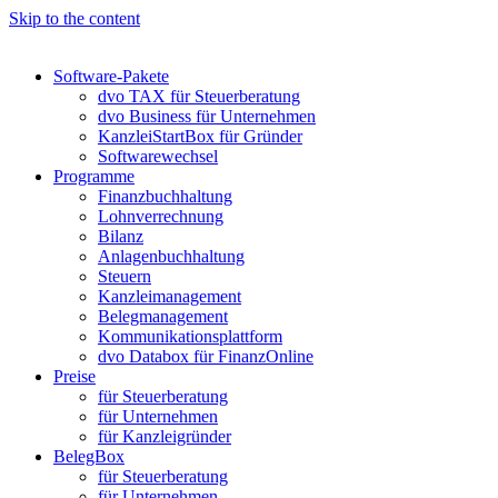
Skip to the content
Software-Pakete
dvo TAX für Steuerberatung
dvo Business für Unternehmen
KanzleiStartBox für Gründer
Softwarewechsel
Programme
Finanzbuchhaltung
Lohnverrechnung
Bilanz
Anlagenbuchhaltung
Steuern
Kanzleimanagement
Belegmanagement
Kommunikationsplattform
dvo Databox für FinanzOnline
Preise
für Steuerberatung
für Unternehmen
für Kanzleigründer
BelegBox
für Steuerberatung
für Unternehmen