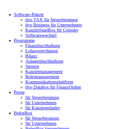
Skip
to
Software-Pakete
the
dvo TAX für Steuerberatung
content
dvo Business für Unternehmen
KanzleiStartBox für Gründer
Softwarewechsel
Programme
Finanzbuchhaltung
Lohnverrechnung
Bilanz
Anlagenbuchhaltung
Steuern
Kanzleimanagement
Belegmanagement
Kommunikationsplattform
dvo Databox für FinanzOnline
Preise
für Steuerberatung
für Unternehmen
für Kanzleigründer
BelegBox
für Steuerberatung
für Unternehmen
BelegBox kennenlernen