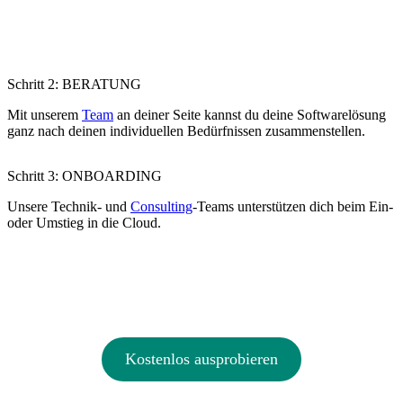
Schritt 2: BERATUNG
Mit unserem
Team
an deiner Seite kannst du deine Softwarelösung
ganz nach deinen individuellen Bedürfnissen zusammenstellen.
Schritt 3: ONBOARDING
Unsere Technik- und
Consulting
-Teams unterstützen dich beim Ein-
oder Umstieg in die Cloud.
Schritt 4: DURCHSTARTEN
Mit uns bringst du deine Kanzlei
digital voran – mit moderner Software und klarer Perspektive.
Kostenlos ausprobieren