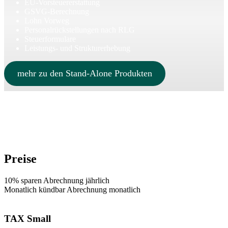
EU-Vorsteuererstattung
GSVG-Berechnung
Lohn Vorweg
Personalrückstellungen nach RLG
Steuerformulare
Leistungs- und Strukturerhebung
mehr zu den Stand-Alone Produkten
Preise
10% sparen
Abrechnung jährlich
Monatlich kündbar
Abrechnung monatlich
TAX Small