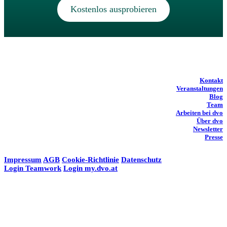
Kostenlos ausprobieren
Kontakt
Veranstaltungen
Blog
Team
Arbeiten bei dvo
Über dvo
Newsletter
Presse
Impressum
AGB
Cookie-Richtlinie
Datenschutz
Login Teamwork
Login my.dvo.at