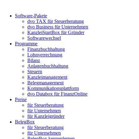
Skip
to
Software-Pakete
the
dvo TAX für Steuerberatung
content
dvo Business für Unternehmen
KanzleiStartBox für Gründer
Softwarewechsel
Programme
Finanzbuchhaltung
Lohnverrechnung
Bilanz
Anlagenbuchhaltung
Steuern
Kanzleimanagement
Belegmanagement
Kommunikationsplattform
dvo Databox für FinanzOnline
Preise
für Steuerberatung
für Unternehmen
für Kanzleigründer
BelegBox
für Steuerberatung
für Unternehmen
BelegBox kennenlernen