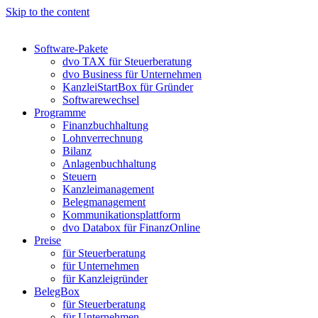
Skip to the content
Software-Pakete
dvo TAX für Steuerberatung
dvo Business für Unternehmen
KanzleiStartBox für Gründer
Softwarewechsel
Programme
Finanzbuchhaltung
Lohnverrechnung
Bilanz
Anlagenbuchhaltung
Steuern
Kanzleimanagement
Belegmanagement
Kommunikationsplattform
dvo Databox für FinanzOnline
Preise
für Steuerberatung
für Unternehmen
für Kanzleigründer
BelegBox
für Steuerberatung
für Unternehmen