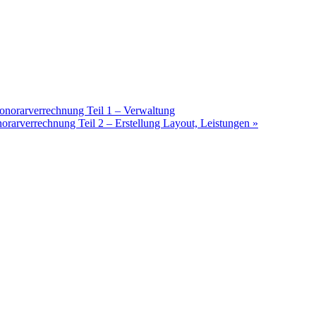
Honorarverrechnung Teil 1 – Verwaltung
norarverrechnung Teil 2 – Erstellung Layout, Leistungen
»