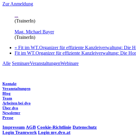
Zur Anmeldung
...
(TrainerIn)
Mag. Michael Bayer
(TrainerIn)
«
Fit im WT.Organizer für effiziente Kanzleiverwaltung: Die 
Fit im WT.Organizer für effiziente Kanzleiverwaltung: Die Ho
Alle
Seminare
Veranstaltungen
Webinare
Kontakt
Veranstaltungen
Blog
Team
Arbeiten bei dvo
Über dvo
Newsletter
Presse
Impressum
AGB
Cookie-Richtlinie
Datenschutz
Login Teamwork
Login my.dvo.at