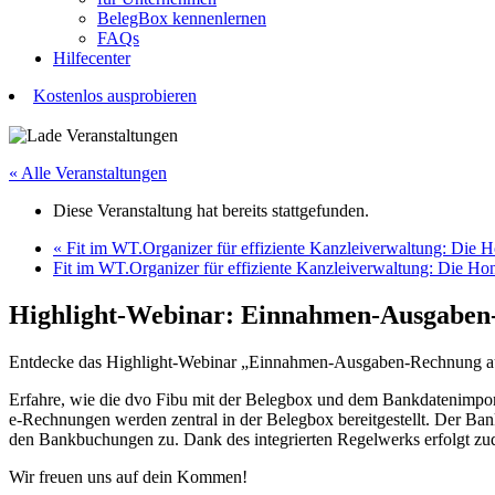
BelegBox kennenlernen
FAQs
Hilfecenter
Kostenlos ausprobieren
« Alle Veranstaltungen
Diese Veranstaltung hat bereits stattgefunden.
«
Fit im WT.Organizer für effiziente Kanzleiverwaltung: Die 
Fit im WT.Organizer für effiziente Kanzleiverwaltung: Die Ho
Highlight-Webinar: Einnahmen-Ausgaben-
Entdecke das Highlight-Webinar „Einnahmen-Ausgaben-Rechnung aut
Erfahre, wie die dvo Fibu mit der Belegbox und dem Bankdatenimpor
e-Rechnungen werden zentral in der Belegbox bereitgestellt. Der Ban
den Bankbuchungen zu. Dank des integrierten Regelwerks erfolgt z
Wir freuen uns auf dein Kommen!