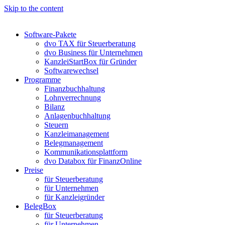
Skip to the content
Software-Pakete
dvo TAX für Steuerberatung
dvo Business für Unternehmen
KanzleiStartBox für Gründer
Softwarewechsel
Programme
Finanzbuchhaltung
Lohnverrechnung
Bilanz
Anlagenbuchhaltung
Steuern
Kanzleimanagement
Belegmanagement
Kommunikationsplattform
dvo Databox für FinanzOnline
Preise
für Steuerberatung
für Unternehmen
für Kanzleigründer
BelegBox
für Steuerberatung
für Unternehmen